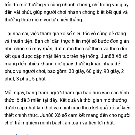
tốc độ mở thưởng vô cùng nhanh chóng, chỉ trong vài giây
đến vài phút, giúp người chơi nhanh chóng biết kết quả và
thưởng thức niềm vui từ chiến thắng.
Tại nhà cái, việc tham gia xổ số siêu tốc vô cùng dễ dàng
và thuận tiện. Bạn chỉ cần thực hiện một số bước đơn giản
như chọn số may mắn, đặt cược theo sở thích và theo dõi
kết quả được cập nhật liên tục trên hệ thống. Jun88 Xổ số
mang đến nhiều khung giờ quay thưởng khác nhau để
phục vụ người chơi, bao gồm: 30 giây, 60 giây, 90 giây, 2
phút, 3 phút, 5 phút,…
Mỗi ngày, hàng trăm người tham gia háo hức vào các hình
thức lô đề 3 miền tại đây. Kết quả và thời gian mở thưởng
được cập nhật kịp thời và chính xác theo kết quả xổ số kiến
thiết chính thức. Jun88 Xổ số cam kết mang đến cho người
chơi trải nghiệm minh bạch, an toàn và tiện lợi nhất.