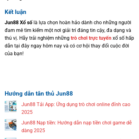
Kết luận
Jun88 Xổ số
là lựa chọn hoàn hảo dành cho những người
đam mê tìm kiếm một nơi giải trí đáng tin cậy, đa dạng và
thú vị. Hãy trải nghiệm những
trò chơi trực tuyến
xổ số hấp
dẫn tại đây ngay hôm nay và có cơ hội thay đổi cuộc đời
của bạn!
Hướng dẫn tân thủ Jun88
Jun88 Tải App: Ứng dụng trò chơi online đỉnh cao
2025
Jun88 Nạp tiền: Hướng dẫn nạp tiền chơi game dễ
dàng 2025