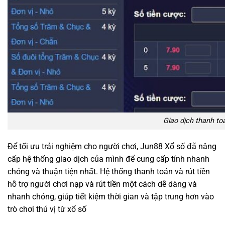
Giao dịch thanh to
Để tối ưu trải nghiệm cho người chơi, Jun88 Xổ số đã nâng
cấp hệ thống giao dịch của mình để cung cấp tính nhanh
chóng và thuận tiện nhất. Hệ thống thanh toán và rút tiền
hỗ trợ người chơi nạp và rút tiền một cách dễ dàng và
nhanh chóng, giúp tiết kiệm thời gian và tập trung hơn vào
trò chơi thú vị từ xổ số