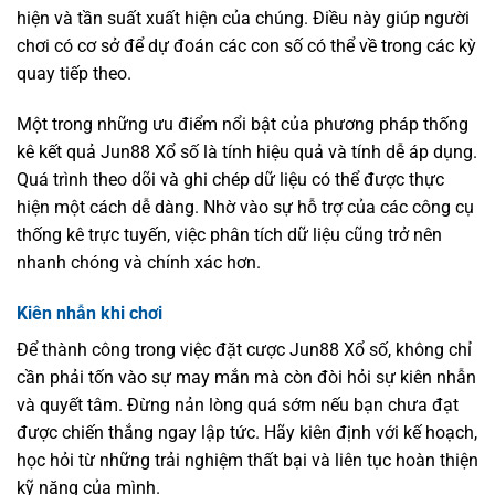
hiện và tần suất xuất hiện của chúng. Điều này giúp người
chơi có cơ sở để dự đoán các con số có thể về trong các kỳ
quay tiếp theo.
Một trong những ưu điểm nổi bật của phương pháp thống
kê kết quả Jun88 Xổ số là tính hiệu quả và tính dễ áp dụng.
Quá trình theo dõi và ghi chép dữ liệu có thể được thực
hiện một cách dễ dàng. Nhờ vào sự hỗ trợ của các công cụ
thống kê trực tuyến, việc phân tích dữ liệu cũng trở nên
nhanh chóng và chính xác hơn.
Kiên nhẫn khi chơi
Để thành công trong việc đặt cược Jun88 Xổ số, không chỉ
cần phải tốn vào sự may mắn mà còn đòi hỏi sự kiên nhẫn
và quyết tâm. Đừng nản lòng quá sớm nếu bạn chưa đạt
được chiến thắng ngay lập tức. Hãy kiên định với kế hoạch,
học hỏi từ những trải nghiệm thất bại và liên tục hoàn thiện
kỹ năng của mình.