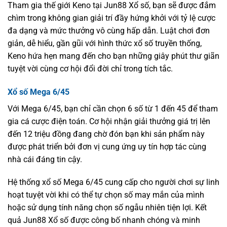
Tham gia thế giới Keno tại Jun88 Xổ số, bạn sẽ được đắm
chìm trong không gian giải trí đầy hứng khởi với tỷ lệ cược
đa dạng và mức thưởng vô cùng hấp dẫn. Luật chơi đơn
giản, dễ hiểu, gần gũi với hình thức xổ số truyền thống,
Keno hứa hẹn mang đến cho bạn những giây phút thư giãn
tuyệt vời cùng cơ hội đổi đời chỉ trong tích tắc.
Xổ số Mega 6/45
Với Mega 6/45, bạn chỉ cần chọn 6 số từ 1 đến 45 để tham
gia cá cược điện toán. Cơ hội nhận giải thưởng giá trị lên
đến 12 triệu đồng đang chờ đón bạn khi sản phẩm này
được phát triển bởi đơn vị cung ứng uy tín hợp tác cùng
nhà cái đáng tin cậy.
Hệ thống xổ số Mega 6/45 cung cấp cho người chơi sự linh
hoạt tuyệt vời khi có thể tự chọn số may mắn của mình
hoặc sử dụng tính năng chọn số ngẫu nhiên tiện lợi. Kết
quả Jun88 Xổ số được công bố nhanh chóng và minh