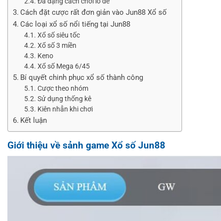
Đa dạng cách chơi lô đề
Cách đặt cược rất đơn giản vào Jun88 Xổ số
Các loại xổ số nổi tiếng tại Jun88
Xổ số siêu tốc
Xổ số 3 miền
Keno
Xổ số Mega 6/45
Bí quyết chinh phục xổ số thành công
Cược theo nhóm
Sử dụng thống kê
Kiên nhẫn khi chơi
Kết luận
Giới thiệu về sảnh game Xổ số Jun88