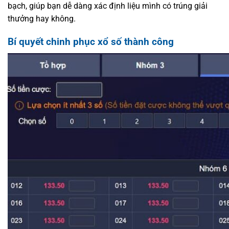
bạch, giúp bạn dễ dàng xác định liệu mình có trúng giải
thưởng hay không.
Bí quyết chinh phục xổ số thành công