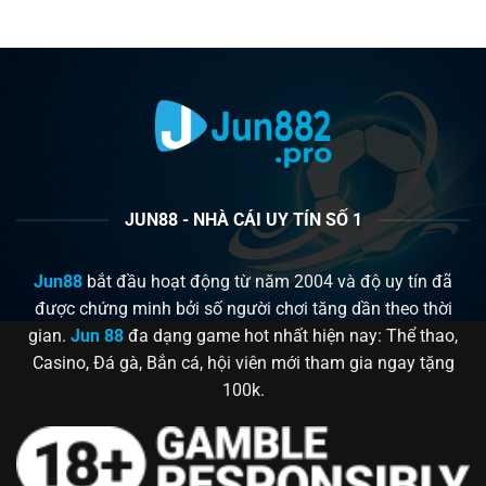
JUN88 - NHÀ CÁI UY TÍN SỐ 1
Jun88
bắt đầu hoạt động từ năm 2004 và độ uy tín đã
được chứng minh bởi số người chơi tăng dần theo thời
gian.
Jun 88
đa dạng game hot nhất hiện nay: Thể thao,
Casino, Đá gà, Bắn cá, hội viên mới tham gia ngay tặng
100k.