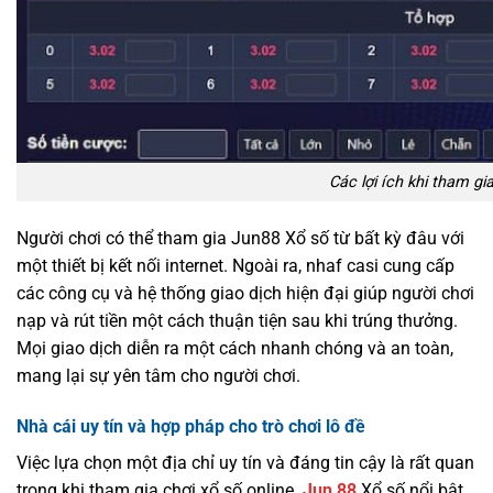
Các lợi ích khi tham gi
Người chơi có thể tham gia Jun88 Xổ số từ bất kỳ đâu với
một thiết bị kết nối internet. Ngoài ra, nhaf casi cung cấp
các công cụ và hệ thống giao dịch hiện đại giúp người chơi
nạp và rút tiền một cách thuận tiện sau khi trúng thưởng.
Mọi giao dịch diễn ra một cách nhanh chóng và an toàn,
mang lại sự yên tâm cho người chơi.
Nhà cái uy tín và hợp pháp cho trò chơi lô đề
Việc lựa chọn một địa chỉ uy tín và đáng tin cậy là rất quan
trọng khi tham gia chơi xổ số online.
Jun 88
Xổ số nổi bật