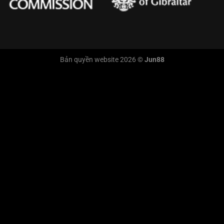
Bản quyền website 2026 ©
Jun88