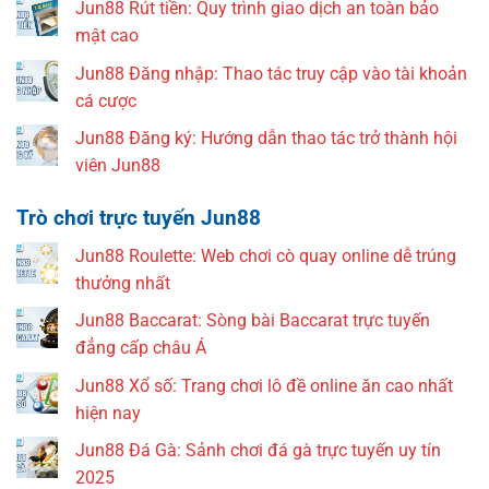
Jun88 Rút tiền: Quy trình giao dịch an toàn bảo
mật cao
Jun88 Đăng nhập: Thao tác truy cập vào tài khoản
cá cược
Jun88 Đăng ký: Hướng dẫn thao tác trở thành hội
viên Jun88
Trò chơi trực tuyến Jun88
Jun88 Roulette: Web chơi cò quay online dễ trúng
thưởng nhất
Jun88 Baccarat: Sòng bài Baccarat trực tuyến
đẳng cấp châu Á
Jun88 Xổ số: Trang chơi lô đề online ăn cao nhất
hiện nay
Jun88 Đá Gà: Sảnh chơi đá gà trực tuyến uy tín
2025