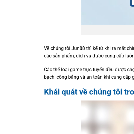
Về chúng tôi Jun88 thì kể từ khi ra mắt ch
các sản phẩm, dịch vụ được cung cấp luôn
Các thể loại game trực tuyến đều được chọ
bạch, công bằng và an toàn khi cung cấp 
Khái quát về chúng tôi tr