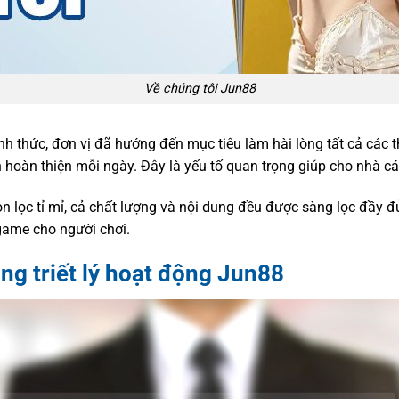
Về chúng tôi Jun88
ính thức, đơn vị đã hướng đến mục tiêu làm hài lòng tất cả các 
 hoàn thiện mỗi ngày. Đây là yếu tố quan trọng giúp cho nhà c
n lọc tỉ mỉ, cả chất lượng và nội dung đều được sàng lọc đầy đủ
game cho người chơi.
ong triết lý hoạt động Jun88