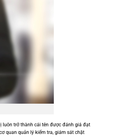
ị luôn trở thành cái tên được đánh giá đạt
ơ quan quản lý kiểm tra, giám sát chặt