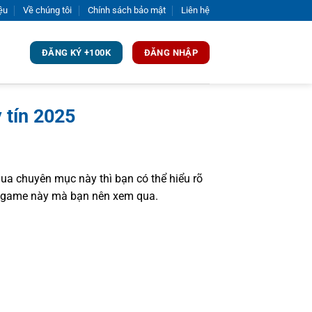
ệu
Về chúng tôi
Chính sách bảo mật
Liên hệ
ĐĂNG KÝ +100K
ĐĂNG NHẬP
 tín 2025
a chuyên mục này thì bạn có thể hiểu rõ
ơi game này mà bạn nên xem qua.