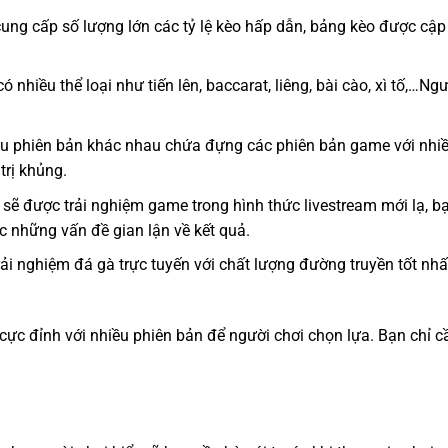
 cung cấp số lượng lớn các tỷ lệ kèo hấp dẫn, bảng kèo được cậ
 nhiều thể loại như tiến lên, baccarat, liêng, bài cào, xì tố,…N
u phiên bản khác nhau chứa đựng các phiên bản game với nhiều 
trị khủng.
sẽ được trải nghiệm game trong hình thức livestream mới lạ, bạ
c những vấn đề gian lận về kết quả.
ải nghiệm đá gà trực tuyến với chất lượng đường truyền tốt nhấ
 cực đỉnh với nhiều phiên bản để người chơi chọn lựa. Bạn chỉ c