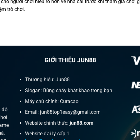
p cho người chơi hiểu rõ hơn về nhà cái trước khi tham gia chơ
ệm trò chơi.
GIỚI THIỆU JUN88
Thương hiệu: Jun88
Slogan: Bùng cháy khát khao trong bạn
Máy chủ chính: Curacao
à độ
Email:
jun88top1easy@gmail.com
chơi
Website chính thức:
jun88.com
game
gà,
Website đại lý cấp 1: