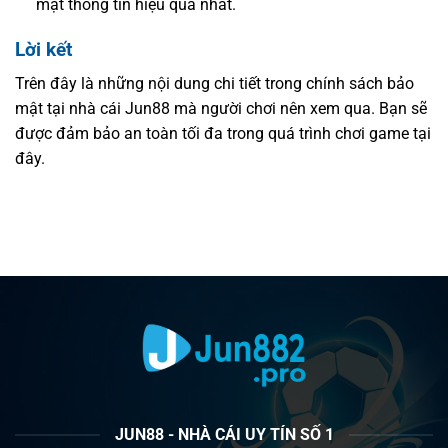
mật thông tin hiệu quả nhất.
Lời kết
Trên đây là những nội dung chi tiết trong chính sách bảo
mật tại nhà cái Jun88 mà người chơi nên xem qua. Bạn sẽ
được đảm bảo an toàn tối đa trong quá trình chơi game tại
đây.
JUN88 - NHÀ CÁI UY TÍN SỐ 1