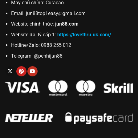
Máy chủ chính: Curacao
Email:
jun88top1easy@gmail.com
Website chính thức:
jun88.com
Website đại lý cấp 1:
https://lovethru.uk.com/
Hotline/Zalo:
0988 255 012
Telegram: @penhijun88