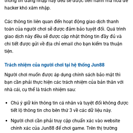
thông tin đăng nhập này đều sẽ được tiến hành mã hóa để
hacker khó xâm nhập.
Các thông tin liên quan đến hoạt động giao dịch thanh
toán của người chơi sẽ được đảm bảo tuyệt đối. Quá trình
giao dịch này đều sẽ được cập nhật thông tin đầy đủ và
chi tiết được gửi về địa chỉ email cho bạn kiểm tra thuận
tiện.
Trách nhiệm của người chơi tại hệ thống Jun88
Người chơi muốn được áp dụng chính sách bảo mật thì
bạn cần phải thực hiện các trách nhiệm của bản thân với
nhà cái, cụ thể là trách nhiệm sau:
Chú ý giữ kín thông tin cá nhân và tuyệt đối không được
tiết lộ thông tin cho bên thứ 3 về các dữ liệu này.
Người chơi cần phải truy cập chuẩn xác vào website
chính xác của Jun88 để chơi game. Trên thị trường