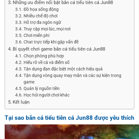
Những ưu điểm nổi bật bắn cá tiểu tiên cá Jun88
Đồ họa sống động
Nhiều chế độ chơi
Hỗ trợ đa ngôn ngữ
Truy cập mọi lúc, mọi nơi
Chơi miễn phí
Chat trực tiếp khi gặp vấn đề
Bí quyết chơi game bắn cá tiểu tiên cá Jun88
Chọn phòng phù hợp
Hiểu rõ về cá và điểm số
Tận dụng đạn đặc biệt một cách hiệu quả
Tận dụng vòng quay may mắn và các sự kiện trong
game
Quản lý nguồn tiền
Học hỏi người chơi khác
Kết luận
Tại sao bắn cá tiểu tiên cá Jun88 được yêu thích