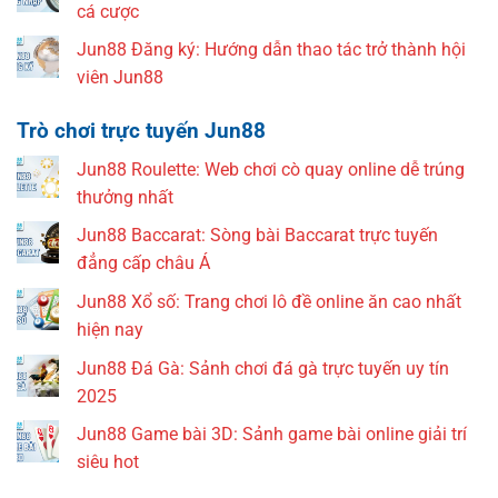
cá cược
Jun88 Đăng ký: Hướng dẫn thao tác trở thành hội
viên Jun88
Trò chơi trực tuyến Jun88
Jun88 Roulette: Web chơi cò quay online dễ trúng
thưởng nhất
Jun88 Baccarat: Sòng bài Baccarat trực tuyến
đẳng cấp châu Á
Jun88 Xổ số: Trang chơi lô đề online ăn cao nhất
hiện nay
Jun88 Đá Gà: Sảnh chơi đá gà trực tuyến uy tín
2025
Jun88 Game bài 3D: Sảnh game bài online giải trí
siêu hot