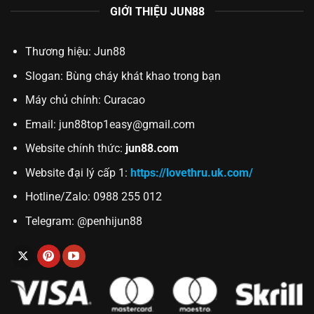
GIỚI THIỆU JUN88
Thương hiệu: Jun88
Slogan: Bùng cháy khát khao trong bạn
Máy chủ chính: Curacao
Email:
jun88top1easy@gmail.com
Website chính thức:
jun88.com
Website đại lý cấp 1:
https://lovethru.uk.com/
Hotline/Zalo:
0988 255 012
Telegram: @penhijun88