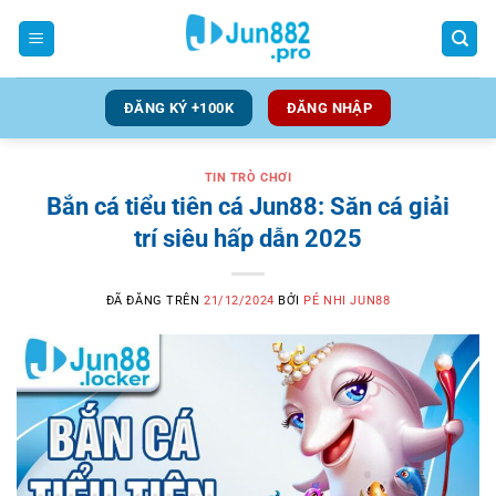
Chuyển
đến
nội
dung
ĐĂNG KÝ +100K
ĐĂNG NHẬP
TIN TRÒ CHƠI
Bắn cá tiểu tiên cá Jun88: Săn cá giải
trí siêu hấp dẫn 2025
ĐÃ ĐĂNG TRÊN
21/12/2024
BỞI
PÉ NHI JUN88