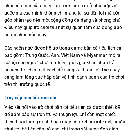
chơi trên toàn cầu. Việc lựa chọn ngôn ngữ phù hợp với
quốc gia của mình không chỉ mang lại sự tiện lợi mà còn
góp phần tạo nên một cộng đồng đa dạng và phong phú.
Điều này giúp trò chơi thu hút sự quan tâm của đông đảo
người chơi mỗi ngày.
Các ngôn ngữ được hỗ trợ trong game bắn cá tiểu tiên cá
bao gồm: Trung Quốc, Anh, Việt Nam và Myanmar, mở ra
cơ hội cho người chơi từ nhiều quốc gia khác nhau trải
nghiệm trò chơi một cách dễ dàng và thuận lợi. Điều này
càng làm tăng sức hấp dẫn và tính cạnh tranh của trò chơi
trên thị trường quốc tế.
Truy cập mọi lúc, mọi nơi
Việc kết nối vào trò chơi bắn cá tiểu tiên cá được thiết kế
để đảm bảo sự trơn tru và thuận lợi. Chỉ cần một chiếc
điện thoại thông minh hoặc máy tính kết nối internet, người
chơi có thể tiếp cận trò chơi chỉ trong vài bước đơn giản.