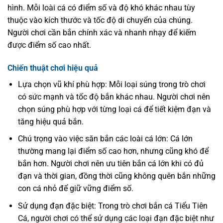
hình. Mỗi loài cá có điểm số và độ khó khác nhau tùy
thuộc vào kích thước và tốc độ di chuyển của chúng.
Người chơi cần bắn chính xác và nhanh nhạy để kiếm
được điểm số cao nhất.
Chiến thuật chơi hiệu quả
Lựa chọn vũ khí phù hợp: Mỗi loại súng trong trò chơi
có sức mạnh và tốc độ bắn khác nhau. Người chơi nên
chọn súng phù hợp với từng loại cá để tiết kiệm đạn và
tăng hiệu quả bắn.
Chú trọng vào việc săn bắn các loài cá lớn: Cá lớn
thường mang lại điểm số cao hơn, nhưng cũng khó để
bắn hơn. Người chơi nên ưu tiên bắn cá lớn khi có đủ
đạn và thời gian, đồng thời cũng không quên bắn những
con cá nhỏ để giữ vững điểm số.
Sử dụng đạn đặc biệt: Trong trò chơi bắn cá Tiểu Tiên
Cá, người chơi có thể sử dụng các loại đạn đặc biệt như