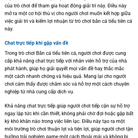
của trò chơi để tham gia hoạt động giải trí này. Điều này
mở ra một cơ hội thú vị cho người chơi muốn kết hợp giữa
việc giải trí và kiếm lợi nhuận từ trò chơi bắn cá tiểu tiên cá
này.
Chat trực tiếp khi gặp vấn đề
Trong trò chơi Bắn cá tiểu tiên cá, người chơi được cung
cấp khả năng chat trực tiếp với nhân viên hỗ trợ của nhà
phát hành, giúp họ giải quyết mọi vấn đề hay thắc mắc
một cách nhanh chóng và hiệu quả. Mang lại cho người
chơi cảm thấy được chăm sóc và hỗ trợ một cách chuyên
nghiệp từ nhà cung cấp dịch vụ.
Khả năng chat trực tiếp giúp người chơi tiếp cận sự hỗ trợ
ngay lập tức khi cần thiết, không phải chờ đợi hoặc gặp bất
kỳ khó khăn nào trong việc liên lạc. Điều này tạo ra một
môi trường trò chơi thuận lợi và tiện lợi, giúp người chơi tận
hưởng trải nghiệm game một cách thoải mái và không bị